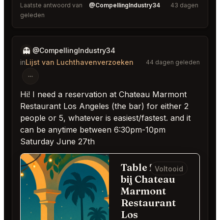
Laatste antwoord van
@CompellingIndustry34
43 dagen
geleden
👻
@CompellingIndustry34
in
Lijst van Luchthavenverzoeken
44 dagen geleden
Hi! I need a reservation at Chateau Marmont
Restaurant Los Angeles (the bar) for either 2
people or 5, whatever is easiest/fastest. and it
can be anytime between 6:30pm-10pm
Saturday June 27th
Table for 2
Voltooid
bij Chateau
Marmont
Restaurant
Los