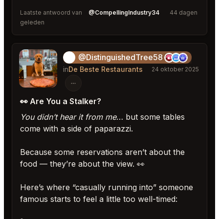
Laatste antwoord van
@CompellingIndustry34
44 dagen
geleden
@DistinguishedTree58
🏝️
in
De Beste Restaurants
24 oktober 2025
👀 Are You a Stalker?
You didn’t hear it from me
… but some tables
come with a side of paparazzi.
Because some reservations aren’t about the
food — they’re about the view. 👀
Here’s where “casually running into” someone
famous starts to feel a little too well-timed: