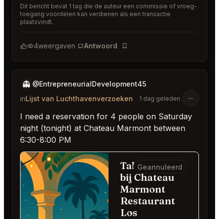
Dit bericht bevat 1 tag die de auteur een commissie of vroeg-
toegang voordelen kan verdienen als een transactie
plaatsvindt.
4
weergaven
Antwoord
Bladwijzer
👻
@EntrepreneurialDevelopment45
in
Lijst van Luchthavenverzoeken
1 dag geleden
I need a reservation for 4 people on Saturday
night (tonight) at Chateau Marmont between
6:30-8:00 PM
Table for 4
Geannuleerd
bij Chateau
Marmont
Restaurant
Los