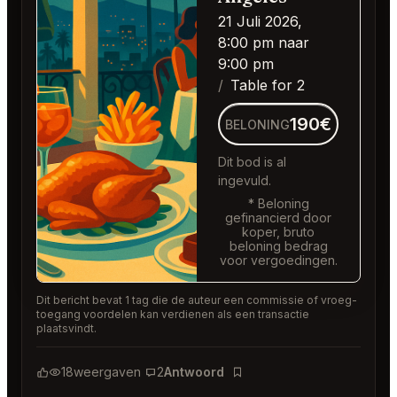
21 Juli 2026,
8:00 pm naar
9:00 pm
Table for 2
190€
BELONING
Dit bod is al
ingevuld.
* Beloning
gefinancierd door
koper, bruto
beloning bedrag
voor vergoedingen.
Dit bericht bevat 1 tag die de auteur een commissie of vroeg-
toegang voordelen kan verdienen als een transactie
plaatsvindt.
18
weergaven
2
Antwoord
Bladwijzer