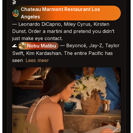
🎬
Chateau Marmont Restaurant Los
Angeles
— Leonardo DiCaprio, Miley Cyrus, Kirsten
Dunst. Order a martini and pretend you didn’t
just make eye contact.
🌊
— Beyoncé, Jay-Z, Taylor
Nobu Malibu
Swift, Kim Kardashian. The entire Pacific has
seen
Lees meer