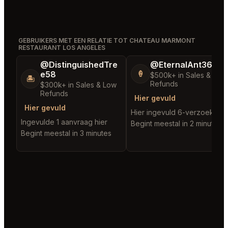
GEBRUIKERS MET EEN RELATIE TOT CHATEAU MARMONT
RESTAURANT LOS ANGELES
@DistinguishedTre
@EternalAnt36
e58
🍦
$500k+ in Sales & Low
🏝️
Refunds
$300k+ in Sales & Low
Refunds
Hier gevuld
Hier gevuld
Hier ingevuld 6-verzoeken
Ingevulde 1 aanvraag hier
Begint meestal in 2 minutes
Begint meestal in 3 minutes