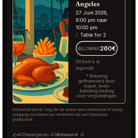
Angeles
27 Juni 2026,
6:00 pm naar
10:00 pm
Table for 2
260€
BELONING
Dit bod is al
ingevuld.
* Beloning
gefinancierd door
koper, bruto
beloning bedrag
voor vergoedingen.
Dit bericht bevat 1 tag die de auteur een commissie of vroeg-
toegang voordelen kan verdienen als een transactie
plaatsvindt.
12
weergaven
3
Antwoord
Bladwijzer