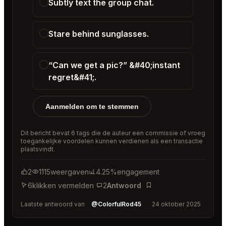
Subtly text the group chat.
Stare behind sunglasses.
“Can we get a pic?” &#40;instant
regret&#41;.
Aanmelden om te stemmen
Dit bericht bevat 6 tags die de auteur een commissie of vroeg
toegankelijke voordelen kunnen verdienen als een transactie
plaatsvindt.
2
1115
weergaven
4.25%
engagement
6
klikken vermelden
2
Antwoord
Bladwijzer
Laatste antwoord van
@ColorfulRod45
24 oktober 2025