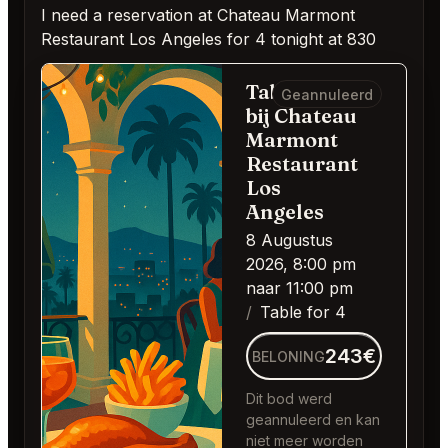
I need a reservation at Chateau Marmont
Restaurant Los Angeles for 4 tonight at 830
Table for 4
Geannuleerd
bij Chateau
Marmont
Restaurant
Los
Angeles
8 Augustus
2026, 8:00 pm
naar 11:00 pm
Table for 4
243€
BELONING
Dit bod werd
geannuleerd en kan
niet meer worden