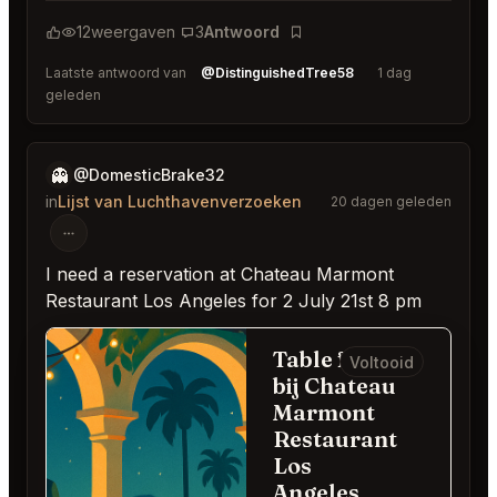
12
weergaven
3
Antwoord
Bladwijzer
Laatste antwoord van
@DistinguishedTree58
1 dag
geleden
👻
@DomesticBrake32
in
Lijst van Luchthavenverzoeken
20 dagen geleden
I need a reservation at Chateau Marmont
Restaurant Los Angeles for 2 July 21st 8 pm
Table for 2
Voltooid
bij Chateau
Marmont
Restaurant
Los
Angeles