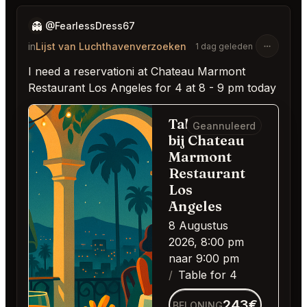
👻
@FearlessDress67
in
Lijst van Luchthavenverzoeken
1 dag geleden
I need a reservationi at Chateau Marmont
Restaurant Los Angeles for 4 at 8 - 9 pm today
Table for 4
Geannuleerd
bij Chateau
Marmont
Restaurant
Los
Angeles
8 Augustus
2026, 8:00 pm
naar 9:00 pm
Table for 4
243€
BELONING