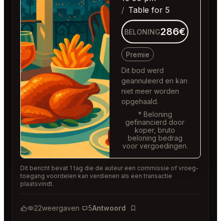
Table for 5
286€
BELONING
Premie
Dit bod werd
geannuleerd en kan
niet meer worden
opgehaald.
* Beloning
gefinancierd door
koper, bruto
beloning bedrag
voor vergoedingen.
Dit bericht bevat 1 tag die de auteur een commissie of vroeg-
toegang voordelen kan verdienen als een transactie
plaatsvindt.
22
weergaven
5
Antwoord
Bladwijzer