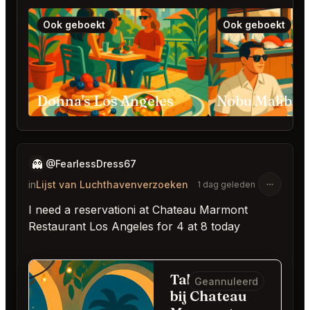
Ook geboekt
Ook geboekt
Donna's Los Angeles
👻
@FearlessDress67
in
Lijst van Luchthavenverzoeken
1 dag geleden
I need a reservationi at Chateau Marmont
Restaurant Los Angeles for 4 at 8 today
Table for 4
Geannuleerd
bij Chateau