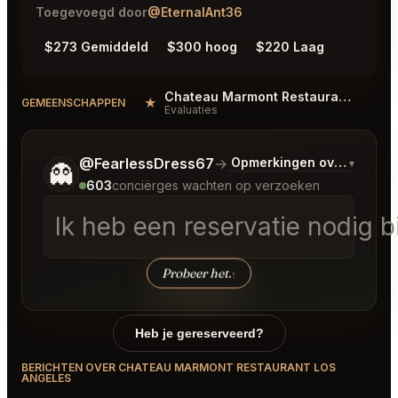
Toegevoegd door
@EternalAnt36
$273 Gemiddeld
$300 hoog
$220 Laag
Chateau Marmont Restaurant Los Angeles Reviews
★
#
GEMEENSCHAPPEN
Evaluaties
Vertel me wat je wilt.
@FearlessDress67
→
Opmerkingen over Laatst
▾
👻
603
conciërges wachten op verzoeken
Ik heb een reservatie nodig 
Probeer het.
↑
Heb je gereserveerd?
BERICHTEN OVER CHATEAU MARMONT RESTAURANT LOS
ANGELES