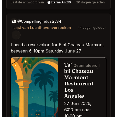
Laatste antwoord van
@EternalAnt36
20 dagen geleden
👻
@CompellingIndustry34
in
Lijst van Luchthavenverzoeken
44 dagen geleden
I need a reservation for 5 at Chateau Marmont
between 6-10pm Saturday June 27
Table for 5
Geannuleerd
bij Chateau
Marmont
Restaurant
Los
Angeles
27 Juni 2026,
6:00 pm naar
10:00 pm