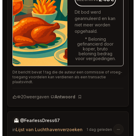
Dit bod werd
geannuleerd en kan
niet meer worden
opgehaald.
* Beloning
gefinancierd door
koper, bruto
beloning bedrag
voor vergoedingen.
Dit bericht bevat 1 tag die de auteur een commissie of vroeg-
toegang voordelen kan verdienen als een transactie
plaatsvindt.
20
weergaven
Antwoord
Bladwijzer
👻
@FearlessDress67
in
Lijst van Luchthavenverzoeken
1 dag geleden