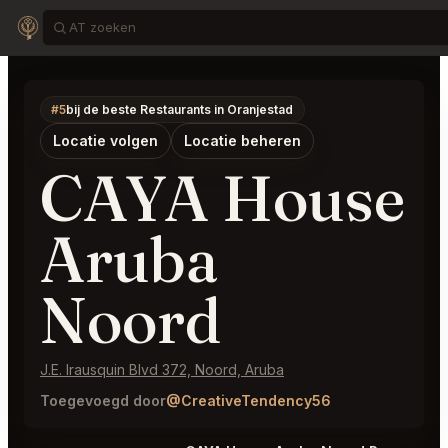
#5
bij de beste Restaurants in Oranjestad
Locatie volgen
Locatie beheren
CAYA House
Aruba
Noord
J.E. Irausquin Blvd 372, Noord, Aruba
Toegevoegd door
@CreativeTendency56