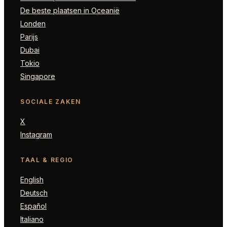
De beste plaatsen in Oceanië
Londen
Parijs
Dubai
Tokio
Singapore
SOCIALE ZAKEN
X
Instagram
TAAL & REGIO
English
Deutsch
Español
Italiano