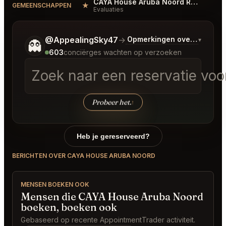
CAYA House Aruba Noord Reviews
★
GEMEENSCHAPPEN
Evaluaties
Vertel me wat je wilt.
@AppealingSky47
→
Opmerkingen over Laatste
▾
👻
603
conciërges wachten op verzoeken
Zoek naar een reservatie voor
Probeer het.
↑
Heb je gereserveerd?
BERICHTEN OVER CAYA HOUSE ARUBA NOORD
MENSEN BOEKEN OOK
Mensen die CAYA House Aruba Noord
boeken, boeken ook
Gebaseerd op recente AppointmentTrader activiteit.